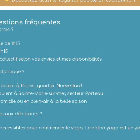
Découvrez aussi le Yoga sur paddle en cliquant ici !
estions fréquentes
rnic ?
ce de 1h15
1h15
ollectif selon vos envies et mes disponibilités
tlantique ?
roulent à Pornic, quartier Noëveillard
roulent à Sainte-Marie-sur-mer, secteur Porteau
omicile ou en plein-air à la belle saison
es aux débutants ?
us accessibles pour commencer le yoga. Le hatha yoga est un y