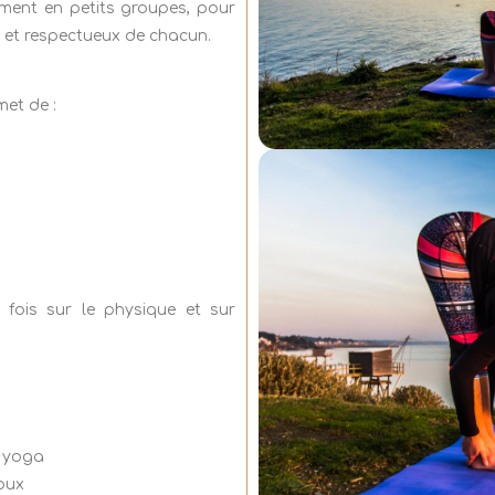
ment en petits groupes, pour
et respectueux de chacun.
et de :
 fois sur le physique et sur
e yoga
doux